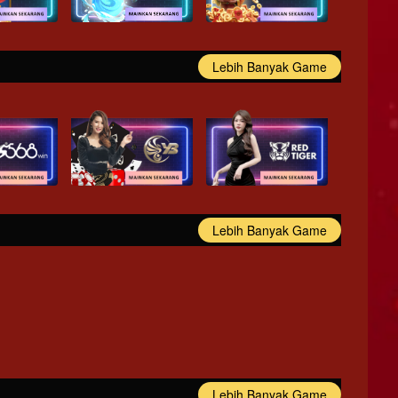
Lebih Banyak Game
Lebih Banyak Game
Lebih Banyak Game