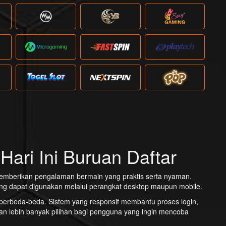
ari Ini Buruan Daftar
memberikan pengalaman bermain yang praktis serta nyaman.
ang dapat digunakan melalui perangkat desktop maupun mobile.
ng berbeda-beda. Sistem yang responsif membantu proses login,
an lebih banyak pilihan bagi pengguna yang ingin mencoba