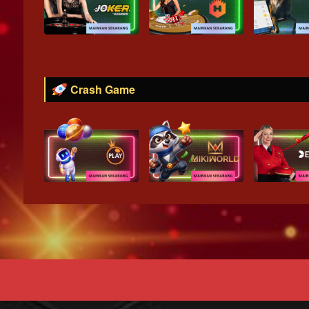
Crash Game