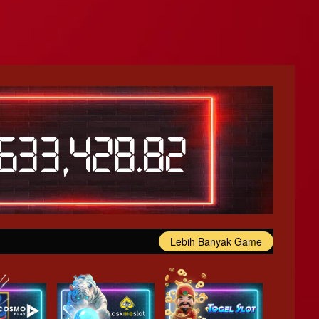
,633,439.02
Lebih Banyak Game