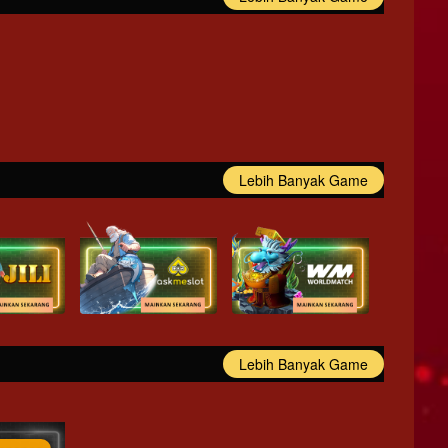
Lebih Banyak Game
Lebih Banyak Game